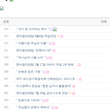
번호
제목
314
" 내가 참 의지하는 예수 "
313
한마음찬양팀 8월6일 주일찬양
+1
312
" 아름다운 주님의 이름 "
311
한마음찬양팀 "은혜아니면"
310
" 하나님의 나팔 소리 "
309
한마음찬양팀 5월 17일 어버이 주일 2부 예배 …
308
" 은혜로 얻은 구원 "
307
2017 새소망가족음악회 안혜송집사, 크리스토…
306
이소명목사 헌금송 "험한 십자가 붙들겠네"
305
한마음찬양팀 7월 28일 금요기도회 찬양
+1
304
" 믿음으로 가리라 "
303
" 주님품의 은혜가 족하네 "