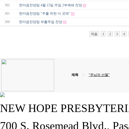
302
한마음찬양팀 4월 15일 주일 2부예배 찬양
301
한마음찬양팀 "주를 위한 이 곳에"
300
한마음찬양팀 부활주일 찬양
처음
1
2
3
4
제목
:
"주님의 선물"
NEW HOPE PRESBYTER
700 S. Rosemead Blvd., Pas