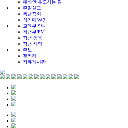
예배안내/오시는 길
주일설교
특별집회
성가대/찬양
교육부 안내
청년부/EM
장년 양육
장년 사역
주보
갤러리
자유게시판