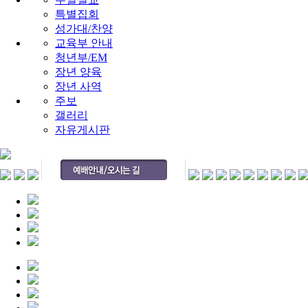
특별집회
성가대/찬양
교육부 안내
청년부/EM
장년 양육
장년 사역
주보
갤러리
자유게시판