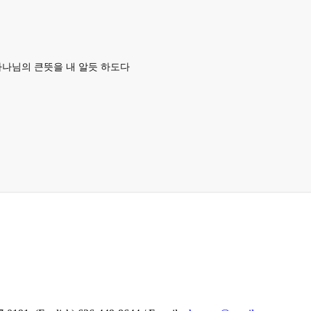
하나님의 큰뜻을 내 알듯 하도다