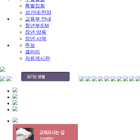
특별집회
성가대/찬양
교육부 안내
청년부/EM
장년 양육
장년 사역
주보
갤러리
자유게시판