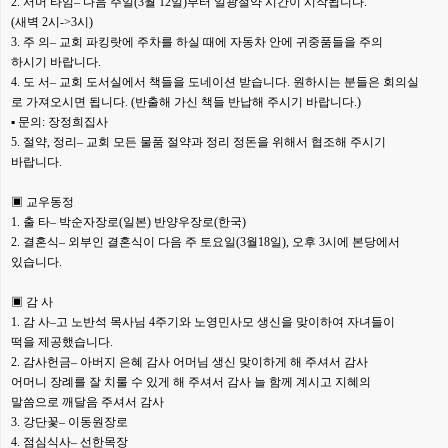
2. 서머 타임– 다음 주일(3월 12일)부터 일광절약 시간이 시작됩니다.
(새벽 2시->3시)
3. 주 의– 교회 파킹랏에 주차를 하실 때에 자동차 안에 귀중품들을 주의
하시기 바랍니다.
4. 도 서– 교회 도서실에서 책들을 도네이션 받습니다. 원하시는 분들은 회의실
로 가져오시면 됩니다. (반출해 가신 책들 반납해 주시기 바랍니다.)
▪ 문의: 장정희집사
5. 절약, 정리– 교회 모든 물품 절약과 정리 정돈을 위해서 협조해 주시기
바랍니다.
▣ 교우동정
1. 출 타– 박순자장로(일본) 반양우장로(한국)
2. 결혼식– 외부인 결혼식이 다음 주 토요일(3월18일), 오후 3시에 본당에서
있습니다.
▣ 감 사
1. 감 사–고 노반석 목사님 4주기와 노영민사모 생신을 맞이하여 자녀들이
떡을 제공했습니다.
2. 감사헌금– 아버지 은혜 감사 어머님 생신 맞이하게 해 주셔서 감사
어머니 장례를 잘 치룰 수 있게 해 주셔서 감사 늘 함께 계시고 지혜의
말씀으로 깨달음 주셔서 감사
3. 강단꽃– 이동원장로
4. 점심식사– 선한목장