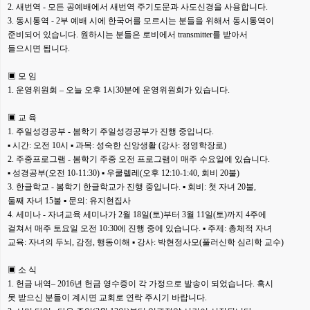
2. 새번역 - 모든 공예배에서 새번역 주기도문과 사도신경을 사용합니다.
3. 동시통역 - 2부 예배 시에 한국어를 모르시는 분들을 위해서 동시통역이
준비되어 있습니다. 원하시는 분들은 로비에서 transmitter를 받아서
들으시면 됩니다.
▣ 모 임
1. 운영위원회 – 오늘 오후 1시30분에 운영위원회가 있습니다.
▣ 교 육
1. 주일성경공부 - 봄학기 주일성경공부가 진행 중입니다.
▪ 시간: 오전 10시 ▪ 과목: 성숙한 신앙생활 (강사: 정영학장로)
2. 주중프로그램 - 봄학기 주중 오전 프로그램이 매주 수요일에 있습니다.
▪ 성경공부(오전 10-11:30) ▪ 우쿨렐레(오후 12:10-1:40, 회비 20불)
3. 한글학교 - 봄학기 한글학교가 진행 중입니다. ▪ 회비: 첫 자녀 20불,
둘째 자녀 15불 ▪ 문의: 유지현집사
4. 세미나 - 자녀교육 세미나가 2월 18일(토)부터 3월 11일(토)까지 4주에
걸쳐서 매주 토요일 오전 10:30에 진행 중에 있습니다. ▪ 주제: 총체적 자녀
교육: 자녀의 두뇌, 감정, 행동이해 ▪ 강사: 박현정사모(풀러신학 심리학 교수)
▣ 소 식
1. 헌금 내역– 2016년 헌금 영수증이 각 가정으로 발송이 되었습니다. 혹시
못 받으신 분들이 계시면 교회로 연락 주시기 바랍니다.