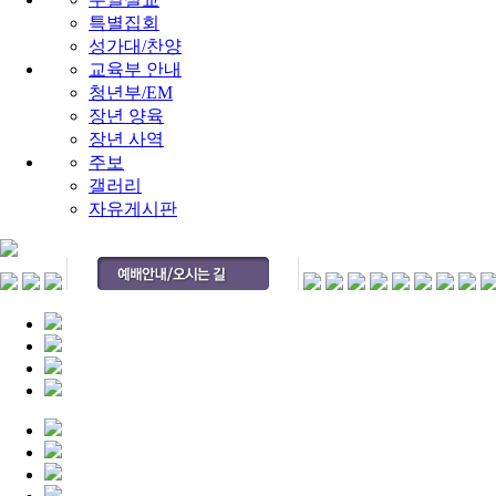
특별집회
성가대/찬양
교육부 안내
청년부/EM
장년 양육
장년 사역
주보
갤러리
자유게시판