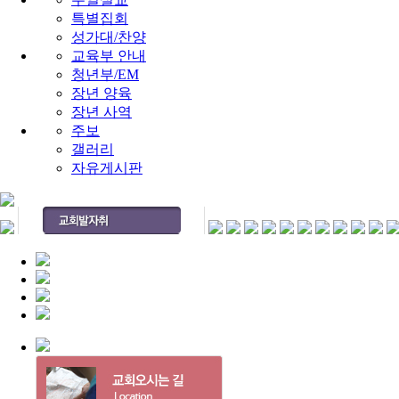
특별집회
성가대/찬양
교육부 안내
청년부/EM
장년 양육
장년 사역
주보
갤러리
자유게시판