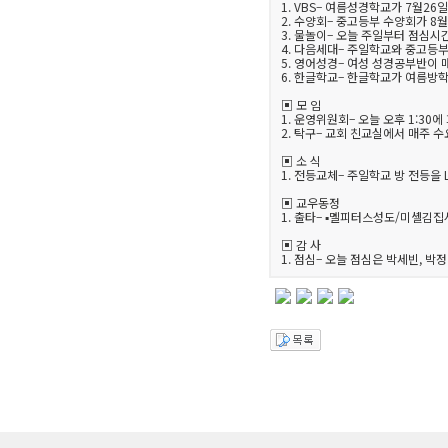
1. VBS– 여름성경학교가 7월26
2. 수양회– 중고등부 수양회가 8월
3. 물놀이– 오늘 주일부터 점심시
4. 다음세대– 주일학교와 중고등
5. 영어성경– 여성 성경공부반이 
6. 한글학교– 한글학교가 여름방
▣ 모 임
1. 운영위원회– 오늘 오후 1:30
2. 탁구– 교회 친교실에서 매주 
▣ 소 식
1. 전등교체– 주일학교 방 전등을
▣ 교우동정
1. 출타– ▪멜피터스성도/미셸김집
▣ 감 사
1. 점심– 오늘 점심은 박세빈, 