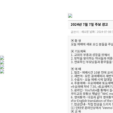
2024년 7월 7일 주보 광고
새소망
날짜 :
2024-07-08 
글쓴이 :
▣ 환 영
오늘 예배에 새로 오신 분들을 주
▣ 기도제목
1. 교회의 부흥과 성장을 위해서
2. 방학을 맞이하는 자녀들과 여
3. 연로하신 부모님들과 환우들을
▣ 예 배
1. 협조– 예배시간 10분 전에 
2. 새번역– 모든 공예배에서 새
3. 수료식– 오늘 예배 시에 일대
4. 주중예배– 수요예배와 토요새
▪수요예배 저녁 7:30, ▪토요
새벽기도
5. 온라인– YouTube를 통해서
우리
교회 유튜브 채널인 "NHC 
6. 영어통역– 다음과 같이 영어
▪For English translation of the 
7. 헌금안내– 직접 헌금을 드리지
(1) 인터넷 온라인상에서 ‘Venm
▣ 교 육