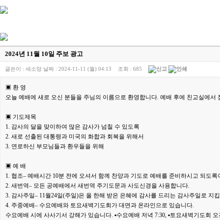
2024년 11월 10일 주보 광고
글쓴이 :
새소망
날짜 :
2024-11-11 (월) 04:13
조회 :
685
▣ 환 영
오늘 예배에 새로 오신 분들을 주님의 이름으로 환영합니다. 예배 후에 친교실
에서 
▣ 기도제목
1. 감사의 달을 맞이하여 많은 감사가 넘칠 수 있도록
2. 새로 선출된 대통령과 미국의 화합과 회복을 위해서
3. 연로하신 부모님들과 환우들을 위해
▣ 예 배
1. 협조– 예배시간 10분 전에 오셔서 함께 찬양과 기도로 예배를 준비
하시고 되도록
2. 새번역– 모든 공예배에서 새번역 주기도문과 사도신경을 사용합니다.
3. 감사주일– 11월24일(주일)은 올 한해 받은 은혜에 감사를 드리는 감사
주일로 지킵
4. 주중예배– 수요예배와 토요새벽기도회가 대면과 온라인으로 있습니다.
수요예배 시에 사사기서 강해가 있습니다. ▪수요예배 저녁 7:30, ▪토요새벽
기도회 오전