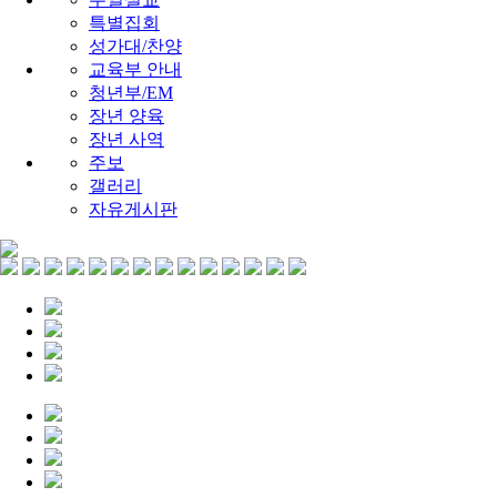
특별집회
성가대/찬양
교육부 안내
청년부/EM
장년 양육
장년 사역
주보
갤러리
자유게시판