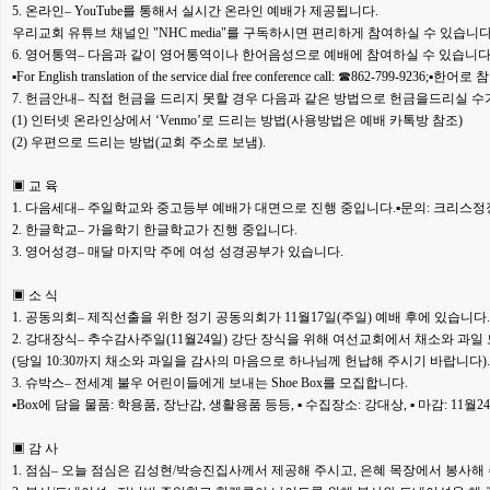
5. 온라인– YouTube를 통해서 실시간 온라인 예배가 제공됩니다.
우리
교회 유튜브 채널인 "NHC media"를 구독하시면 편리하게 참여하실 수
있습니다
6. 영어통역– 다음과 같이 영어통역이나 한어음성으로 예배에 참여하실 수
있습니다
▪For English translation of the service dial free conference
call: ☎862-799-9236;▪한어
7. 헌금안내– 직접 헌금을 드리지 못할 경우 다음과 같은 방법으로 헌금을
드리실 수
(1) 인터넷 온라인상에서 ‘Venmo’로 드리는 방법
(사용방법은 예배 카톡방 참조)
(2) 우편으로 드리는 방법(교회 주소로 보냄).
▣ 교 육
1. 다음세대– 주일학교와 중고등부 예배가 대면으로 진행 중입니다.
▪문의: 크리스
2. 한글학교– 가을학기 한글학교가 진행 중입니다.
3. 영어성경– 매달 마지막 주에 여성 성경공부가 있습니다.
▣ 소 식
1. 공동의회– 제직선출을 위한 정기 공동의회가 11월17일(주일) 예배 후에 있습
니다.
2. 강대장식– 추수감사주일(11월24일) 강단 장식을 위해 여선교회에서
채소와 과일
(당일 10:30까지 채소와 과일을 감사의
마음으로 하나님께 헌납해 주시기 바랍니다).
3. 슈박스– 전세계 불우 어린이들에게 보내는 Shoe Box를 모집합니다.
▪Box에 담을 물품: 학용품, 장난감, 생활용품 등등, ▪ 수집장소: 강대상,
▪ 마감: 11월
▣ 감 사
1. 점심– 오늘 점심은 김성현/박승진집사께서 제공해 주시고, 은혜 목장에서
봉사해 