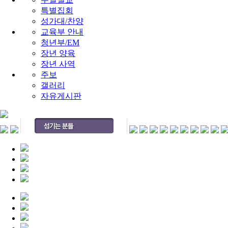
특별집회
성가대/찬양
교육부 안내
청년부/EM
장년 양육
장년 사역
주보
갤러리
자유게시판