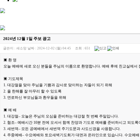
2024년 12월 1일 주보 광고
글쓴이 :
새소망
날짜 :
2024-12-02 (월) 04:45
조회 :
651
▣ 환 영
오늘 예배에 새로 오신 분들을 주님의 이름으로 환영합니다. 예배 후에 친교실
에서 
▣ 기도제목
1. 대강절을 맞아 주님을 기쁨과 감사로 맞이하는 자들이 되기 위해
2. 올 한해를 잘 마무리 할 수 있도록
3. 연로하신 부모님들과 환우들을 위해
▣ 예 배
1. 대강절– 오늘은 주님의 오심을 준비하는 대강절 첫 번째 주일입니다.
2. 협조– 예배시간 10분 전에 오셔서 함께 찬양과 기도로 예배를 준비
하시고 되도록
3. 새번역– 모든 공예배에서 새번역 주기도문과 사도신경을 사용합니다.
4. 주중예배– 수요예배와 토요새벽기도회가 대면과 온라인으로 있습니다.
수요예배