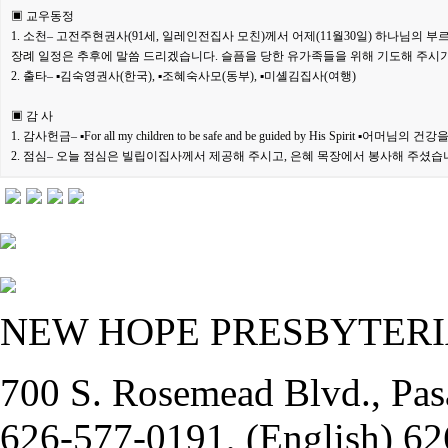
▣ 교우동정
1. 소천– 고전주현권사(91세, 일레인전집사 모친)께서 어제(11월30일) 하나님의
부르
장례 일정은 추후에 말씀 드리겠습니다. 슬픔을
당한 유가족들을 위해 기도해 주시기
2. 출타– ▪김숙영권사(한국), ▪조혜숙사모(동부), ▪미셸김집사(여행)
▣ 감 사
1. 감사헌금– ▪For all my children to be safe and be guided by His Spirit
▪어머님의 건강을
2. 점심– 오늘 점심은 빌립이집사께서 제공해 주시고, 은혜 목장에서 봉사해
주셨습
NEW HOPE PRESBYTER
700 S. Rosemead Blvd., Pas
626-577-0191, (English) 62