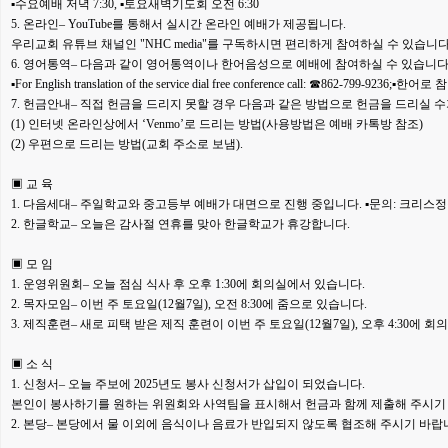
▪수요예배 저녁 7:30, ▪토요새벽
기도회 오전 6:30
5. 온라인– YouTube를 통해서 실시간 온라인 예배가 제공됩니다.
우리
교회 유튜브 채널인 "NHC media"를 구독하시면 편리하게 참여하실 수
있습니다
6. 영어통역– 다음과 같이 영어통역이나 한어음성으로 예배에 참여하실 수
있습니다
▪For English translation of the service dial free conference
call: ☎862-799-9236;▪한어
7. 헌금안내– 직접 헌금을 드리지 못할 경우 다음과 같은 방법으로 헌금을
드리실 수
(1) 인터넷 온라인상에서 ‘Venmo’로 드리는 방법
(사용방법은 예배 카톡방 참조)
(2) 우편으로 드리는 방법(교회 주소로 보냄).
▣ 교 육
1. 다음세대– 주일학교와 중고등부 예배가 대면으로 진행 중입니다.
▪문의: 크리스
2. 한글학교– 오늘은 감사절 연휴를 맞아 한글학교가 휴강합니다.
▣ 모 임
1. 운영위원회– 오늘 점심 식사 후 오후 1:30에 회의실에서 있습니다.
2. 목자모임– 이번 주 토요일(12월7일), 오전 8:30에 줌으로 있습니다.
3. 제직훈련– 새로 피택 받은 제직 훈련이 이번 주 토요일(12월7일), 오후 4:30
에 회
▣ 소 식
1. 신청서– 오늘 주보에 2025년도 봉사 신청서가 삽입이 되었습니다.
본인이
봉사하기를 원하는 위원회와 사역팀을 표시해서 헌금과 함께 제출해 주시
2. 본당– 본당에서 물 이외에 음식이나 음료가 반입되지 않도록 협조해 주시기
바랍