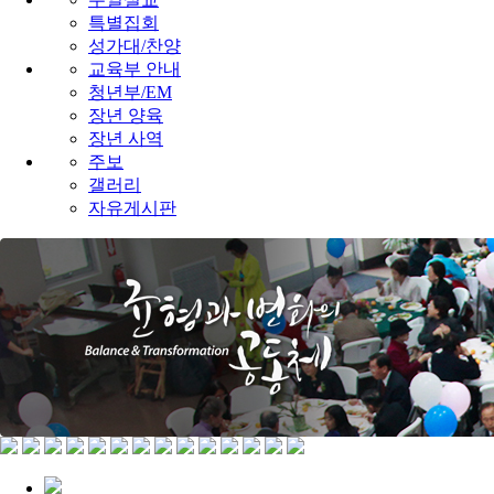
특별집회
성가대/찬양
교육부 안내
청년부/EM
장년 양육
장년 사역
주보
갤러리
자유게시판