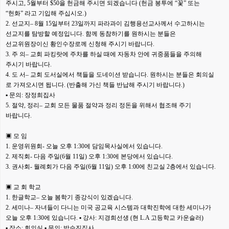
주시고, 5월부터 $50을 헌금해 주시면 되겠습니다 (헌금 봉투에 “꽃” 또는
“헌화” 라고 기입해 주십시오.)
2. 선교지– 8월 15일부터 23일까지 파라과이 김행용선교사께서 수고하시는
선교지를 탐방할 예정입니다. 함께 동참하기를 원하시는 분들은
선교위원장이신 황인수장로께 신청해 주시기 바랍니다.
3. 주 의– 교회 파킹랏에 주차를 하실 때에 자동차 안에 귀중품들을 주의해
주시기 바랍니다.
4. 도 서– 교회 도서실에서 책들을 도네이션 받습니다. 원하시는 분들은 회의실
로 가져오시면 됩니다. (반출해 가신 책들 반납해 주시기 바랍니다.)
▪ 문의: 장정희집사
5. 절약, 정리– 교회 모든 물품 절약과 정리 정돈을 위해서 협조해 주기
바랍니다.
▣ 모 임
1. 운영위원회- 오늘 오후 1:30에 담임목사실에서 있습니다.
2. 제직회- 다음 주일(6월 11일) 오후 1:30에 본당에서 있습니다.
3. 권사회- 월례회가 다음 주일(6월 11일) 오후 1:00에 친교실 2층에서 있습니다.
▣ 교 회 학교
1. 한글학교– 오늘 봄학기 종강식이 있겠습니다.
2. 세미나– 자녀들이 다니는 미국 공교육 시스템과 대학진학에 대한 세미나가
오늘 오후 1:30에 있습니다. ▪ 강사: 지경희선생 (현 L.A 고등학교 카운슬러)
▪ 장소: 회의실 ▪ 문의: 박승진집사