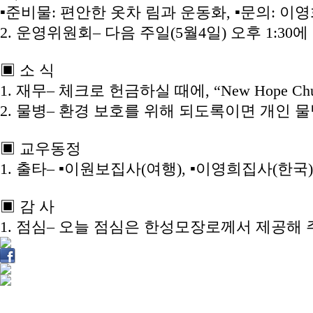
▪준비물: 편안한 옷차 림과 운동화, ▪문의: 이
2. 운영위원회– 다음 주일(5월4일) 오후 1:3
▣ 소 식
1. 재무– 체크로 헌금하실 때에, “New Hope C
2. 물병– 환경 보호를 위해 되도록이면 개인
▣ 교우동정
1. 출타– ▪이원보집사(여행), ▪이영희집사(한국)
▣ 감 사
1. 점심– 오늘 점심은 한성모장로께서 제공해 