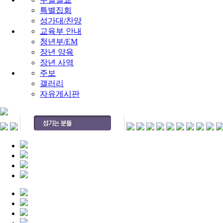
특별집회
성가대/찬양
교육부 안내
청년부/EM
장년 양육
장년 사역
주보
갤러리
자유게시판