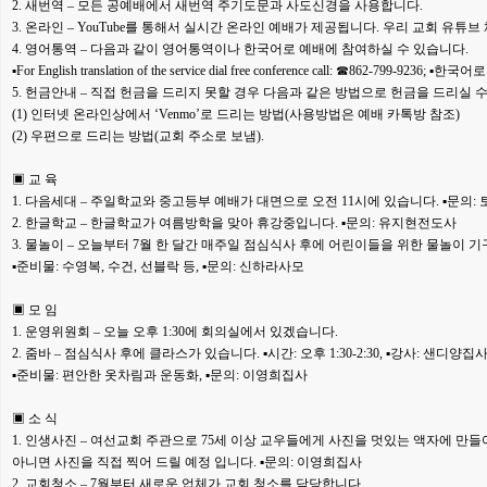
2. 새번역 – 모든 공예배에서 새번역 주기도문과 사도신경을 사용합니다.
3. 온라인 – YouTube를 통해서 실시간 온라인 예배가 제공됩니다. 우리 교회 유튜브
4. 영어통역 –
다음과 같이 영어통역이나 한국어로 예배에 참여하실 수 있습니다.
▪For English translation of the service dial free conference call: ☎862-799-9
5. 헌금안내 – 직접 헌금을 드리지 못할 경우 다음과 같은 방법으로 헌금을 드리실 
(1) 인터넷 온라인상에서 ‘Venmo’로 드리는 방법(사용방법은 예배 카톡방 참조)
(2) 우편으로 드리는 방법(교회 주소로 보냄).
▣ 교 육
1. 다음세대 – 주일학교와 중고등부 예배가 대면으로 오전 11시에 있습니다. ▪문의:
2. 한글학교 – 한글학교가 여름방학을 맞아 휴강중입니다. ▪문의: 유지현전도사
3. 물놀이 – 오늘부터 7월 한 달간 매주일 점심식사 후에 어린이들을 위한 물놀이 기
▪준비물: 수영복, 수건, 선블락 등, ▪문의: 신하라사모
▣ 모 임
1. 운영위원회 – 오늘 오후 1:30에 회의실에서 있겠습니다.
2. 줌바 – 점심식사 후에 클라스가 있습니다. ▪시간: 오후 1:30-2:30, ▪강사: 샌디양집
▪준비물: 편안한 옷차림과 운동화, ▪문의: 이영희집사
▣ 소 식
1. 인생사진 –
여선교회 주관으로 75세 이상 교우들에게 사진을 멋있는 액자에 만들
아니면 사진을 직접 찍어 드릴 예정 입니다. ▪문의: 이영희집사
2. 교회청소 – 7월부터 새로운 업체가 교회 청소를 담당합니다.