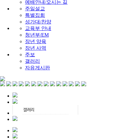
예배안내/오시는 길
주일설교
특별집회
성가대/찬양
교육부 안내
청년부/EM
장년 양육
장년 사역
주보
갤러리
자유게시판