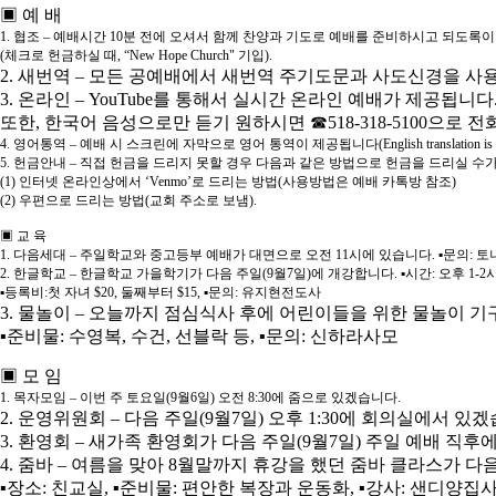
▣ 예 배
1. 협조 – 예배시간 10분 전에 오셔서 함께 찬양과 기도로 예배를 준비하시고 되도
(체크로 헌금하실 때, “New Hope Church" 기입).
2. 새번역 – 모든 공예배에서 새번역 주기도문과 사도신경을 사
3. 온라인 – YouTube를 통해서 실시간 온라인 예배가 제공됩니
또한, 한국어 음성으로만 듣기 원하시면 ☎518-318-5100으로 
4. 영어통역 –
예배 시 스크린에 자막으로 영어 통역이 제공됩니다(English translation is provided o
5. 헌금안내 – 직접 헌금을 드리지 못할 경우 다음과 같은 방법으로 헌금을 드리실 수
(1) 인터넷 온라인상에서 ‘Venmo’로 드리는 방법(사용방법은 예배 카톡방 참조)
(2) 우편으로 드리는 방법(교회 주소로 보냄).
▣ 교 육
1. 다음세대 – 주일학교와 중고등부 예배가 대면으로 오전 11시에 있습니다. ▪문의: 
2. 한글학교 – 한글학교 가을학기가 다음 주일(9월7일)에 개강합니다. ▪시간: 오후 1-2시
▪등록비:첫 자녀 $20, 둘째부터 $15, ▪문의: 유지현전도사
3. 물놀이 – 오늘까지 점심식사 후에 어린이들을 위한 물놀이 기
▪준비물: 수영복, 수건, 선블락 등, ▪문의: 신하라사모
▣ 모 임
1. 목자모임 – 이번 주 토요일(9월6일) 오전 8:30에 줌으로 있겠습니다.
2. 운영위원회 – 다음 주일(9월7일) 오후 1:30에 회의실에서 있
3. 환영회 – 새가족 환영회가 다음 주일(9월7일) 주일 예배 직후
4. 줌바 – 여름을 맞아 8월말까지 휴강을 했던 줌바 클라스가 다음 주
▪장소: 친교실, ▪준비물: 편안한 복장과 운동화, ▪강사: 샌디양집