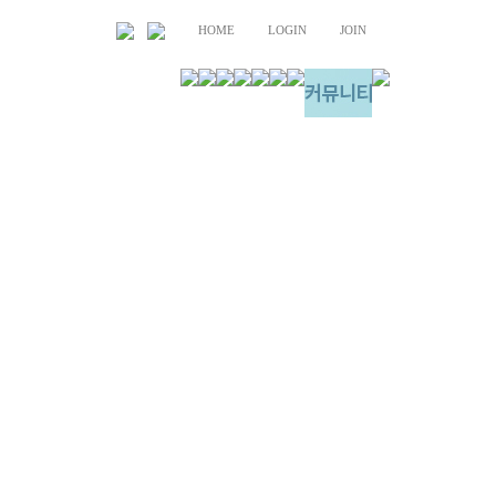
HOME
LOGIN
JOIN
교육부 안내
주보
청년부/EM
갤러리
장년 양육
자유게시판
장년 사역