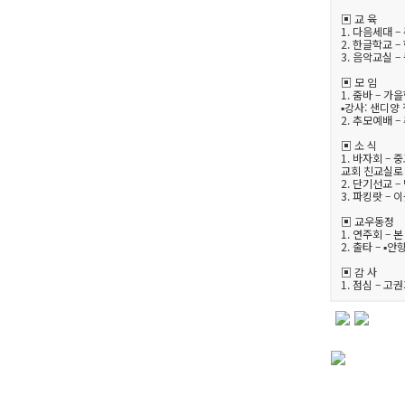
▣ 교 육
1. 다음세대 
2. 한글학교 
3. 음악교실 
▣ 모 임
1. 줌바 – 가
▪강사: 샌디양
2. 추모예배 
▣ 소 식
1. 바자회 –
교회 친교실로 
2. 단기선교 
3. 파킹랏 – 
▣ 교우동정
1. 연주회 –
2. 출타 – ▪
▣ 감 사
1. 점심 – 