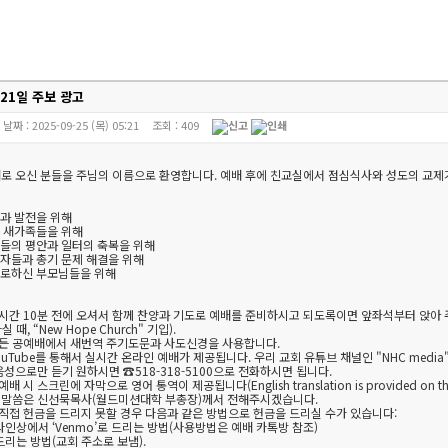
 21일 주보 광고
날짜 :
2025-09-25 (목) 05:21
조회 :
409
새로 오신 분들을 주님의 이름으로 환영합니다. 예배 후에 친교실에서 점심식사와 성도의 교제
흥과 발전을 위해
한 새가족들을 위해
정들의 평안과 일터의 축복을 위해
도자들과 총기 문제 해결을 위해
 연로하신 부모님들을 위해
예배시간 10분 전에 오셔서 함께 찬양과 기도로 예배를 준비하시고 되도록이면 앞좌석부터 앉아
때, “New Hope Church" 기입).
 모든 공예배에서 새번역 주기도문과 사도신경을 사용합니다.
 YouTube를 통해서 실시간 온라인 예배가 제공됩니다. 우리 교회 유튜브 채널인 "NHC med
음성으로만 듣기 원하시면 ☎518-318-5100으로 전화하시면 됩니다.
예배 시 스크린에 자막으로 영어 통역이 제공됩니다(English translation is provided on the scr
 오늘 말씀은 신선묵목사(월드미션대학 부총장)께서 전해주시겠습니다.
– 직접 헌금을 드리지 못할 경우 다음과 같은 방법으로 헌금을 드리실 수가 있습니다:
온라인상에서 ‘Venmo’로 드리는 방법(사용방법은 예배 카톡방 참조)
 드리는 방법(교회 주소로 보냄).