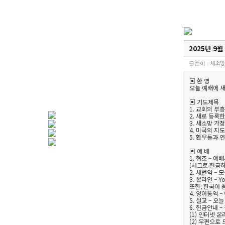
2025년 9월
새소망
글쓴이 :
▣ 환 영
오늘 예배에 
▣ 기도제목
1. 교회의 부
2. 새로 등록
3. 새소망 가
4. 미국의 지
5. 환우들과
▣ 예 배
1. 협조 – 
(체크로 헌금하실 
2. 새번역 –
3. 온라인 –
또한, 한국어 
4. 영어통역 –
5. 설교 –
6. 헌금안내 
(1) 인터넷 
(2) 우편으로