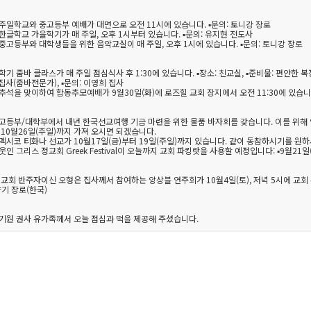
– 주일학교와 중고등부 예배가 대면으로 오전 11시에 있습니다. ▪문의: 토니강 장로
– 한글학교 가을학기가 매 주일, 오후 1시부터 있습니다. ▪문의: 유지현 전도사
– 중고등부와 대학생들을 위한 음악교실이 매 주일, 오후 1시에 있습니다.
▪문의: 토니강 장로
을학기 줌바 클라스가 매 주일 점심식사 후 1:30에 있습니다. ▪장소: 친교실, ▪준비물:
편안한 복
 집사(줌바전문가), ▪문의: 이영희 집사
– 추석을 맞이하여 합동추모예배가 9월30일(화)에 로즈힐 교회 장지에서 오전 11:30에 있습
 중고등부/대학부에서 내년 한국선교여행 기금 마련을 위한 물품 바자회를 갖습니다. 이를 위해
10월26일(주일)까지 가져 오시면 되겠습니다.
– 멕시코 티화나 선교가 10월17일(금)부터 19일(주일)까지 있습니다. 같이 동참하시기를 원
이웃인 그리스 정교회 Greek Festival이 오늘까지 교회 파킹랏을 사용할 예정입니다: ▪9월21일(
 본 교회 반주자이신 오형은 집사께서 참여하는 앙상블 연주회가 10월4일(토), 저녁 5시에 교
안향기 장로(한국)
고권기원 권사 유가족께서 오늘 점심과 떡을 제공해 주셨습니다.