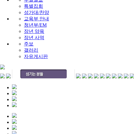
특별집회
성가대/찬양
교육부 안내
청년부/EM
장년 양육
장년 사역
주보
갤러리
자유게시판