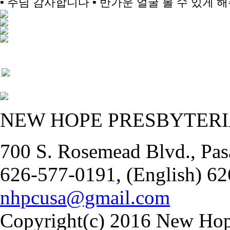
▪ 주님 감사합니다 ▪ 반가운 얼굴 볼 수 있게
NEW HOPE PRESBYTER
700 S. Rosemead Blvd., Pas
626-577-0191, (English) 62
nhpcusa@gmail.com
Copyright(c) 2016 New Hope