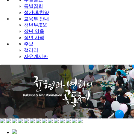
특별집회
성가대/찬양
교육부 안내
청년부/EM
장년 양육
장년 사역
주보
갤러리
자유게시판