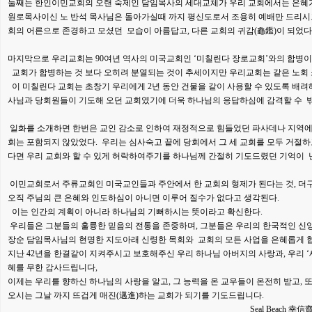
둘째는 한인이민교회의 오랜 숙제인 담임목사의 세대교체가 우리 교회에서는 은혜
원로목사이신 노 반석 목사님은 돌아가실때 까지 평신도로서 조용히 예배만 드리시고
회의 어른으로 존경하고 모셨던 모습이 아름답고, 다른 교회의 귀감(龜鑑)이 되었다
마지막으로 우리교회는 90여년 역사의 미국교회인 ‘미칠린다 장로교회’와의 합병이
교회가 합병하는 것 보다 오히려 분열되는 것이 추세이지만 우리교회는 같은 노회 
이 미칠린다 교회는 초창기 우리에게 2년 동안 건물을 같이 사용할 수 있도록 배려
사님과 당회원들이 기도해 오던 교회였기에 더욱 하나님의 응답하심에 감격할 수 밖
일화를 소개하면 한번은 교인 감소로 인하여 재정적으로 힘들었던 파사데나 지역에
회는 포함되지 않았었다. 우리는 심사숙고 끝에 당회에서 그 세 교회를 모두 거절하
다면 우리 교회와 할 수 있게 허락하여주기를 하나님께 간절히 기도드렸던 기억이 
이민교회로서 주류교회인 미국교인들과 주안에서 한 교회의 형제가 된다는 것, 더구나 
오직 주님의 큰 은혜와 인도하심이 아니면 이루어 질수가 없다고 생각된다.
이는 인간의 계획이 아니라 하나님의 기뻐하시는 뜻이라고 확신한다.
우리들은 그분들의 훌륭한 믿음의 전통을 존중하며, 그분들은 우리의 한국적인 신앙
장순 담임목사님의 현명한 지도아래 신령한 목회와 교회의 모든 사업을 은혜롭게 
지난 42년을 한결같이 지켜주시고 보호해주신 우리 하나님 아버지의 사랑과, 우리 ‘
혜를 무한 감사드립니다,
이제는 우리를 향하신 하나님의 사랑을 알고, 그 능력을 온 교우들이 온전히 받고, 또
오시는 그날 까지 뜨겁게 매진(邁進)하는 교회가 되기를 기도드립니다.
Seal Beach 幸信齋에서 은퇴 