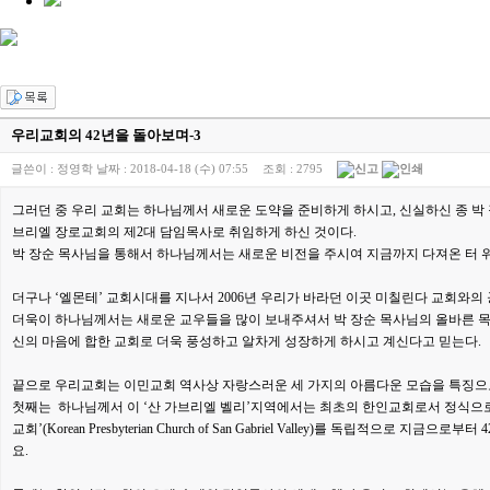
우리교회의 42년을 돌아보며-3
글쓴이 :
정영학
날짜 :
2018-04-18 (수) 07:55
조회 :
2795
그러던 중 우리 교회는 하나님께서 새로운 도약을 준비하게 하시고, 신실하신 종 박 
브리엘 장로교회의 제2대 담임목사로 취임하게 하신 것이다.
박 장순 목사님을 통해서 하나님께서는 새로운 비전을 주시여 지금까지 다져온 터 위
더구나 ‘엘몬테’ 교회시대를 지나서 2006년 우리가 바라던 이곳 미칠린다 교회와의 
더욱이 하나님께서는 새로운 교우들을 많이 보내주셔서 박 장순 목사님의 올바른 목양
신의 마음에 합한 교회로 더욱 풍성하고 알차게 성장하게 하시고 계신다고 믿는다.
끝으로 우리교회는 이민교회 역사상 자랑스러운 세 가지의 아름다운 모습을 특징으
첫째는 하나님께서 이 ‘산 가브리엘 벨리’지역에서는 최초의 한인교회로서 정식으로 미국장로교, 산
교회’(Korean Presbyterian Church of San Gabriel Valley)를 
요.