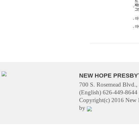
드
자
그
아
아
NEW HOPE PRESBY
700 S. Rosemead Blvd.,
(English) 626-449-8644 
Copyright(c) 2016 New H
by