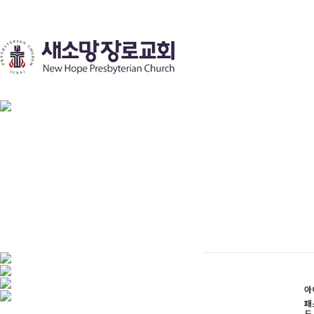
예
아
패
드