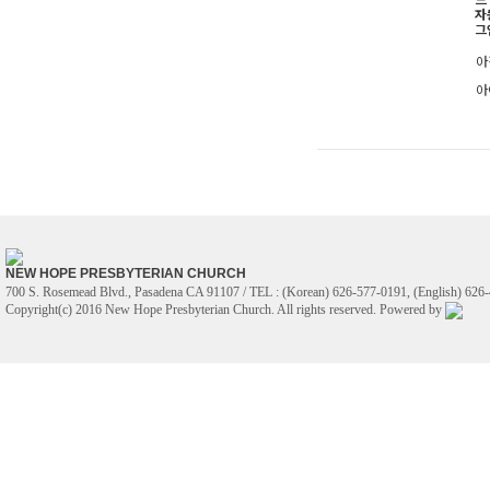
자
그
아
아
NEW HOPE PRESBYTERIAN CHURCH
700 S. Rosemead Blvd., Pasadena CA 91107 / TEL : (Korean) 626-577-0191, (English) 626-
Copyright(c) 2016 New Hope Presbyterian Church. All rights reserved. Powered by