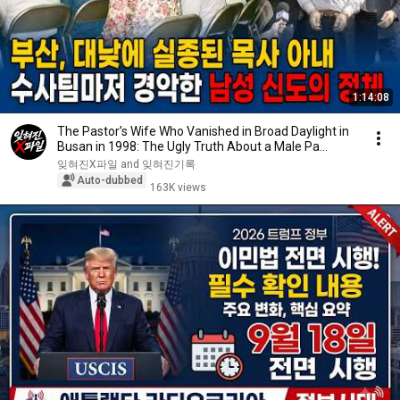
1:14:08
The Pastor’s Wife Who Vanished in Broad Daylight in
Busan in 1998: The Ugly Truth About a Male Pa...
잊혀진X파일 and 잊혀진기록
Auto-dubbed
163K views