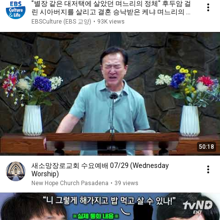
"별장 같은 대저택에 살았던 며느리의 정체" 후두암 걸
린 시아버지를 살리고 결혼 승낙받은 케냐 며느리의 정
체! 알고보니 명문가 집안의 딸 #다문화고부열전 #몰아
EBSCulture (EBS 교양)
•
93K views
볼교양
50:18
새소망장로교회 수요예배 07/29 (Wednesday
Worship)
New Hope Church Pasadena
•
39 views