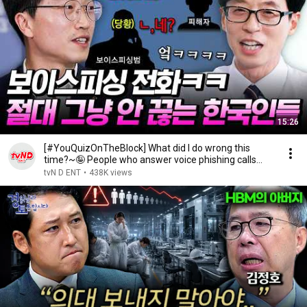
15:26
[#YouQuizOnTheBlock] What did I do wrong this
time?~🤪 People who answer voice phishing calls
and ...
tvN D ENT
•
438K views