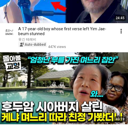
24:45
A 17-year-old boy whose first verse left Yim Jae-
beum stunned
웃긴 테레비
Auto-dubbed
447K views
40:19