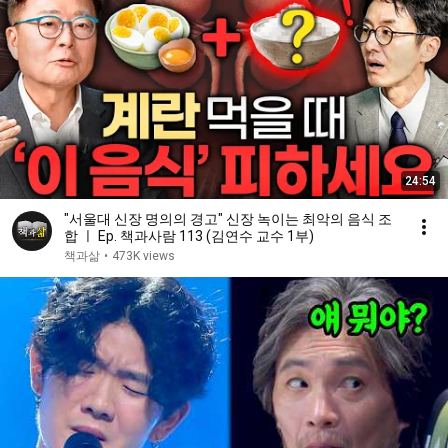
24:54
"서울대 신장 명의의 경고" 신장 녹이는 최악의 음식 조
합 ㅣ Ep. 책과사람 113 (김연수 교수 1부)
책과삶
•
473K views