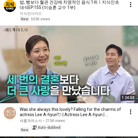
밥, 빵보다 혈관 건강에 치명적인 음식 1위ㅣ지식인초
대석EP.155 (이승훈 교수 1부)
지식인사이드
New
503K views
1:24:02
Was she always this lovely? Falling for the charms of
actress Lee A-hyun💘 | Actress Lee A-hyun | ...
새롭게하소서
•
215K views
Auto-dubbed
New