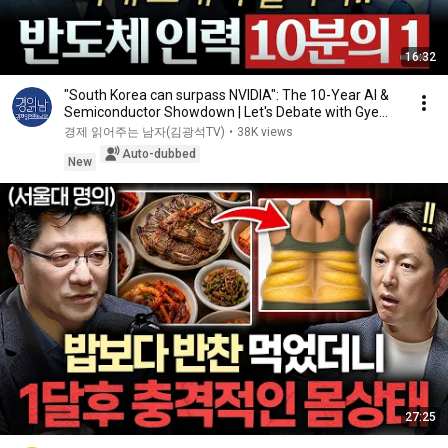
16:32
"South Korea can surpass NVIDIA": The 10-Year AI &
Semiconductor Showdown | Let's Debate with Gye...
경제 읽어주는 남자(김광석TV)
•
38K views
Auto-dubbed
New
27:25