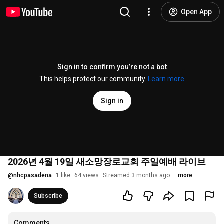
Open App
Sign in to confirm you’re not a bot
This helps protect our community.
Learn more
Sign in
2026년 4월 19일 새소망장로교회 주일예배 라이브
@
nhcpasadena
1 like
64 views
Streamed 3 months ago
more
Subscribe
Comments